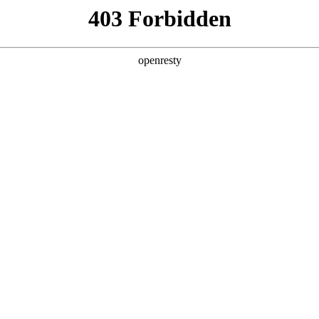
企业业务
个人业务
了解我们
投资者
暂无内容
EN
Global
创新平台
投资者关系
技术策源地开放课题
信息
科技知乎
公司公告
BOE创新
财务信息