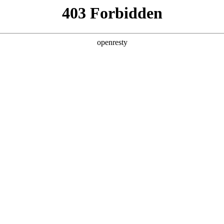
企业业务
个人业务
了解我们
投资者
类型
内部员工
合作单位
EN
Global
姓名
身份证号
查 询