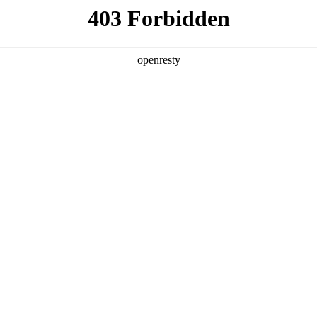
企业业务
个人业务
了解我们
投资者
件
>
平板显示屏
博平板电脑显示屏覆盖了7.0寸至18.5寸的中尺寸移动类产品。产
、广色域、低功耗、触控集成（TDDI+主动笔）等优异性
EN
Global
、掌机及Smart Display等众多领域